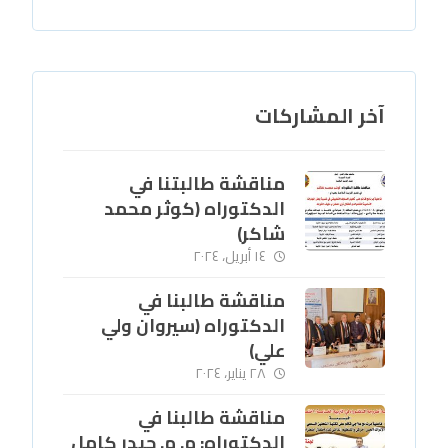
آخر المشاركات
مناقشة طالبتنا في
الدكتوراه (كوثر محمد
شاكر)
١٤ أبريل، ٢٠٢٤
مناقشة طالبنا في
الدكتوراه (سيروان ولي
علي)
٢٨ يناير، ٢٠٢٤
مناقشة طالبنا في
الدكتوراه: م. م. حيدر كامل