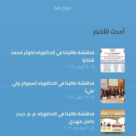
٨٣١٬٥٩٨
أحدث الأخبار
مناقشة طالبتنا في الدكتوراه (كوثر محمد
شاكر)
١٤ أبريل، ٢٠٢٤
مناقشة طالبنا في الدكتوراه (سيروان ولي
علي)
٢٨ يناير، ٢٠٢٤
مناقشة طالبنا في الدكتوراه: م. م. حيدر
كامل مهدي
٩ نوفمبر، ٢٠٢٣