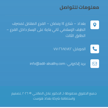
معلومات للتواصل
بغداد – شارع ١٤ رمضان – الفرع المقابل لمصرف
الطيف الإسلامي ثاني بناية على اليسار داخل الفرع –
الطابق الثالث
الموبايل: ٠٧٧٠٢٦٨٤٧٤٢
بريد إلكتروني : info@adil-alsalihy.com
جميع الحقوق محفوظة لـ الدكتور عادل الصالحي © ٢٠٢٦ ,تصميم
واستضافة شركة
بغداد هوست