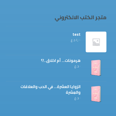
متجر الكتب الالكتروني
test
١,٠٠٠
د.ع
هرمونات... أم اخلاق..!؟
٠
د.ع
الزوايا العشرة... في الحب والعلاقات
والعِشرة
٠
د.ع