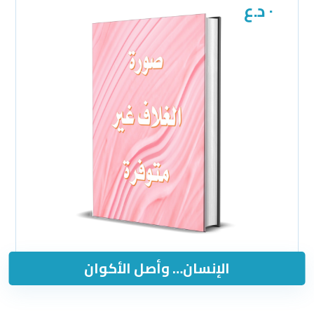
٠
د.ع
الإنسان… وأصل الأكوان