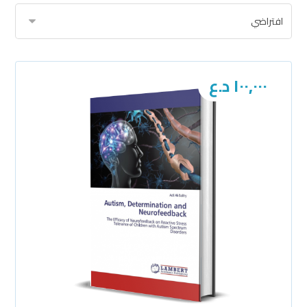
١٠٠,٠٠٠
د.ع