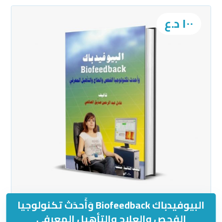
١٠٠
د.ع
البيوفيدباك Biofeedback وَأَحدَث تكنولوجيا
الفحص والعلاج والتأهيل المعرفي