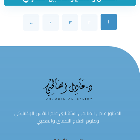
١
←
٤
٣
٢
الدكتور عادل الصالحي استشاري علم النفس الإكلينيكي
وعلوم العلاج النفسي والعصبي