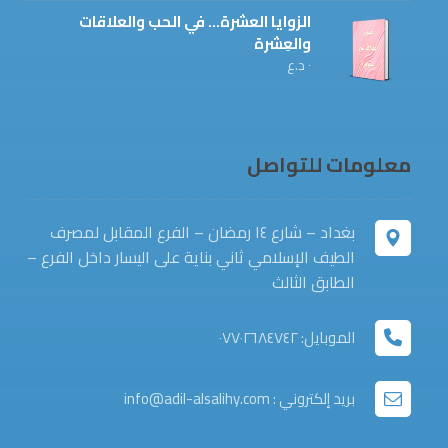
الزوايا العشرة... في الحب والعلاقات
والعِشرة
٠
د.ع
معلومات للتواصل
بغداد – شارع ١٤ رمضان – الفرع المقابل لمصرف
الطيف الإسلامي ثاني بناية على اليسار داخل الفرع –
الطابق الثالث
الموبايل: ٠٧٧٠٢٦٨٤٧٤٢
بريد إلكتروني : info@adil-alsalihy.com