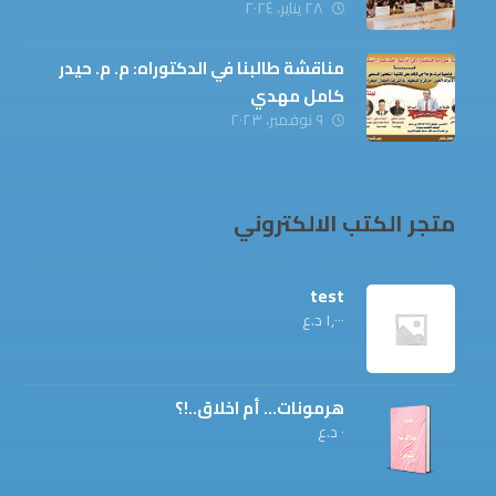
٢٨ يناير، ٢٠٢٤
مناقشة طالبنا في الدكتوراه: م. م. حيدر
كامل مهدي
٩ نوفمبر، ٢٠٢٣
متجر الكتب الالكتروني
test
١,٠٠٠
د.ع
هرمونات... أم اخلاق..!؟
٠
د.ع