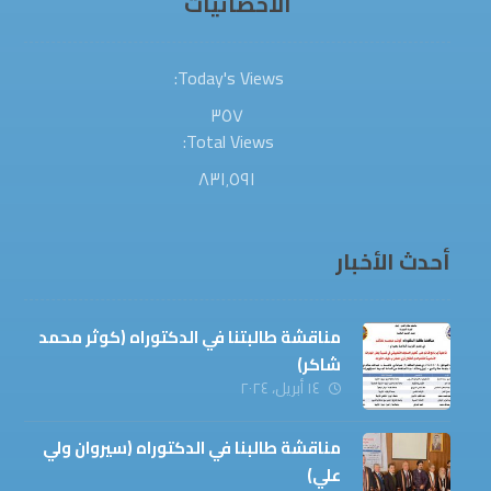
الاحصائيات
Today's Views:
٣٥٧
Total Views:
٨٣١٬٥٩١
أحدث الأخبار
مناقشة طالبتنا في الدكتوراه (كوثر محمد
شاكر)
١٤ أبريل، ٢٠٢٤
مناقشة طالبنا في الدكتوراه (سيروان ولي
علي)