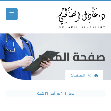
صفحة المتجر
المنتجات
عرض ١–٦ من أصل ٢١ نتيجة