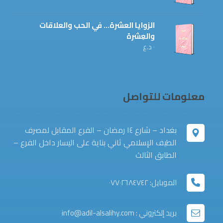
الزوايا العشرة... في الحب والعلاقات
والعِشرة
٠
د.ع
معلومات للتواصل
بغداد – شارع ١٤ رمضان – الفرع المقابل لمصرف
الطيف الإسلامي ثاني بناية على اليسار داخل الفرع –
الطابق الثالث
الموبايل: ٠٧٧٠٢٦٨٤٧٤٢
بريد إلكتروني : info@adil-alsalihy.com