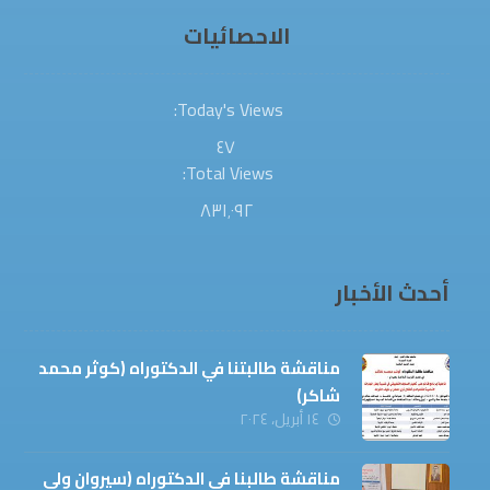
الاحصائيات
Today's Views:
٤٧
Total Views:
٨٣١٬٠٩٢
أحدث الأخبار
مناقشة طالبتنا في الدكتوراه (كوثر محمد
شاكر)
١٤ أبريل، ٢٠٢٤
مناقشة طالبنا في الدكتوراه (سيروان ولي