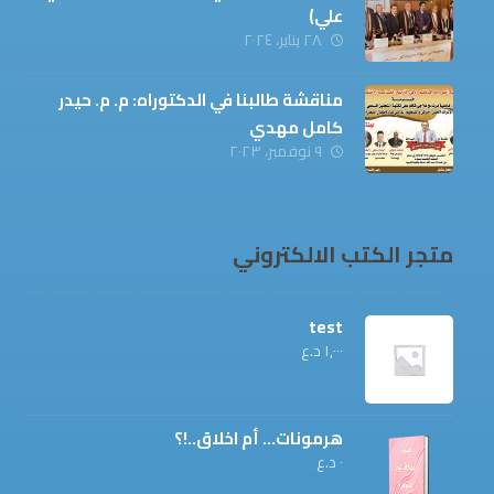
علي)
٢٨ يناير، ٢٠٢٤
مناقشة طالبنا في الدكتوراه: م. م. حيدر
كامل مهدي
٩ نوفمبر، ٢٠٢٣
متجر الكتب الالكتروني
test
١,٠٠٠
د.ع
هرمونات... أم اخلاق..!؟
٠
د.ع