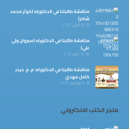
مناقشة طالبتنا في الدكتوراه (كوثر محمد
شاكر)
١٤ أبريل، ٢٠٢٤
مناقشة طالبنا في الدكتوراه (سيروان ولي
علي)
٢٨ يناير، ٢٠٢٤
مناقشة طالبنا في الدكتوراه: م. م. حيدر
كامل مهدي
٩ نوفمبر، ٢٠٢٣
متجر الكتب الالكتروني
test