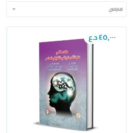
٤٥,٠٠٠
د.ع