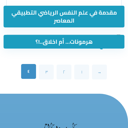
مقدمة في علم النفس الرياضي التطبيقي
المعاصر
هرمونات… أم اخلاق..!؟
٠
د.ع
٤
٣
٢
١
→