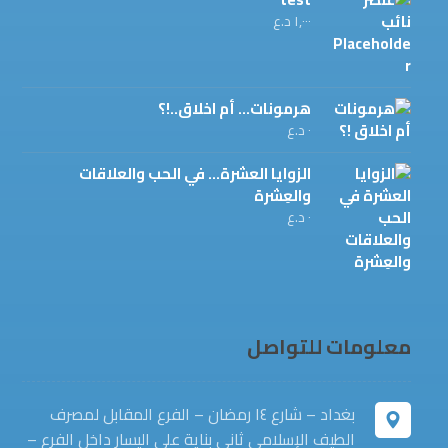
١,٠٠٠
د.ع
هرمونات... أم اخلاق..!؟
٠
د.ع
الزوايا العشرة... في الحب والعلاقات
والعِشرة
٠
د.ع
معلومات للتواصل
بغداد – شارع ١٤ رمضان – الفرع المقابل لمصرف
الطيف الإسلامي ثاني بناية على اليسار داخل الفرع –