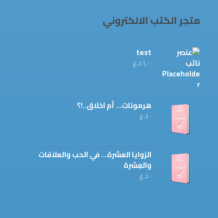
متجر الكتب الالكتروني
test
١,٠٠٠
د.ع
هرمونات... أم اخلاق..!؟
٠
د.ع
الزوايا العشرة... في الحب والعلاقات
والعِشرة
٠
د.ع