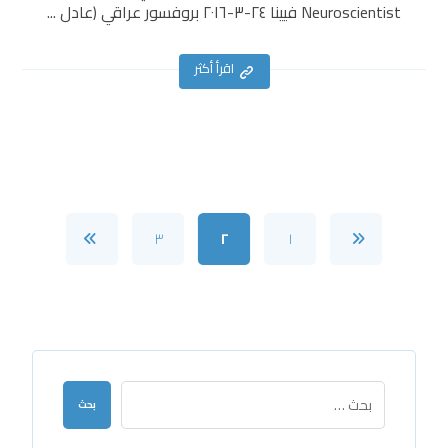
Neuroscientist فيينا ٢٤-٣-٢٠١٦ بروفسور عراقي (عادل ...
اقرأ أكثر
٣
٢
١
بحث