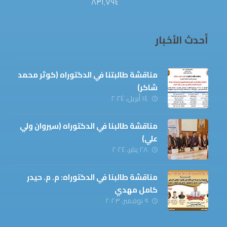
٨٣١٬٧٩٤
أحدث الأخبار
مناقشة طالبتنا في الدكتوراه (كوثر محمد
شاكر)
١٤ أبريل، ٢٠٢٤
مناقشة طالبنا في الدكتوراه (سيروان ولي
علي)
٢٨ يناير، ٢٠٢٤
مناقشة طالبنا في الدكتوراه: م. م. حيدر
كامل مهدي
٩ نوفمبر، ٢٠٢٣