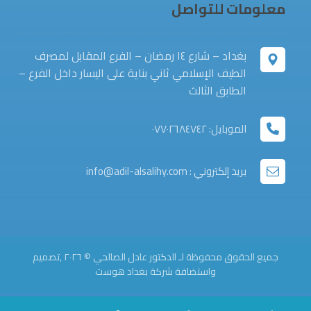
معلومات للتواصل
بغداد – شارع ١٤ رمضان – الفرع المقابل لمصرف
الطيف الإسلامي ثاني بناية على اليسار داخل الفرع –
الطابق الثالث
الموبايل: ٠٧٧٠٢٦٨٤٧٤٢
بريد إلكتروني : info@adil-alsalihy.com
جميع الحقوق محفوظة لـ الدكتور عادل الصالحي © ٢٠٢٦ ,تصميم
واستضافة شركة
بغداد هوست