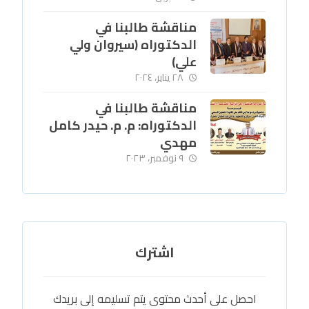
مناقشة طالبنا في
الدكتوراه (سيروان ولي
علي)
٢٨ يناير، ٢٠٢٤
مناقشة طالبنا في
الدكتوراه: م. م. حيدر كامل
مهدي
٩ نوفمبر، ٢٠٢٣
اشترك
احصل على أحدث محتوى يتم تسليمه إلى بريدك