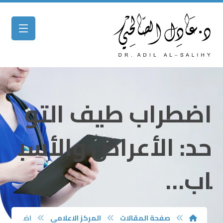
اضطراب طيف التو
حد: الأعراض والأسب
اب…
صفحة المقالات
المركز الاعلامي
اض