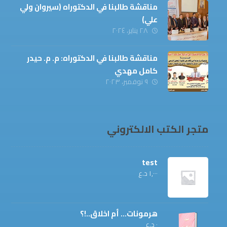
مناقشة طالبنا في الدكتوراه (سيروان ولي
علي)
٢٨ يناير، ٢٠٢٤
مناقشة طالبنا في الدكتوراه: م. م. حيدر
كامل مهدي
٩ نوفمبر، ٢٠٢٣
متجر الكتب الالكتروني
test
١,٠٠٠
د.ع
هرمونات... أم اخلاق..!؟
٠
د.ع