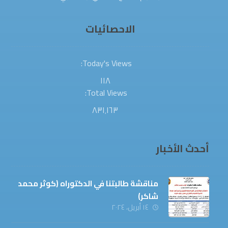
الاحصائيات
Today's Views:
١١٨
Total Views:
٨٣١٬١٦٣
أحدث الأخبار
مناقشة طالبتنا في الدكتوراه (كوثر محمد
شاكر)
١٤ أبريل، ٢٠٢٤