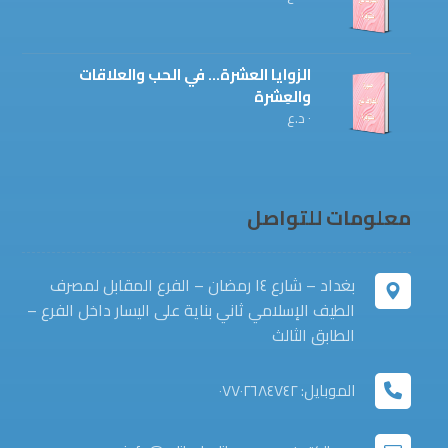
الزوايا العشرة... في الحب والعلاقات
والعِشرة
٠
د.ع
معلومات للتواصل
بغداد – شارع ١٤ رمضان – الفرع المقابل لمصرف
الطيف الإسلامي ثاني بناية على اليسار داخل الفرع –
الطابق الثالث
الموبايل: ٠٧٧٠٢٦٨٤٧٤٢