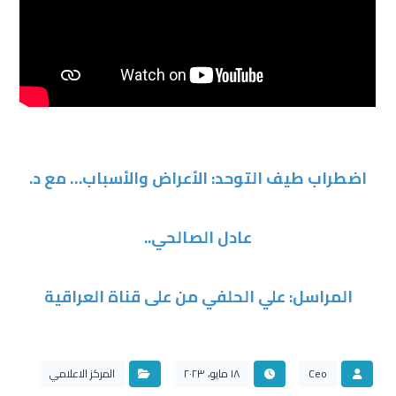
اضطراب طيف التوحد: الأعراض والأسباب… مع د.
عادل الصالحي..
المراسل: علي الحلفي من على قناة العراقية
Ceo
١٨ مايو، ٢٠٢٣
المركز الاعلامي