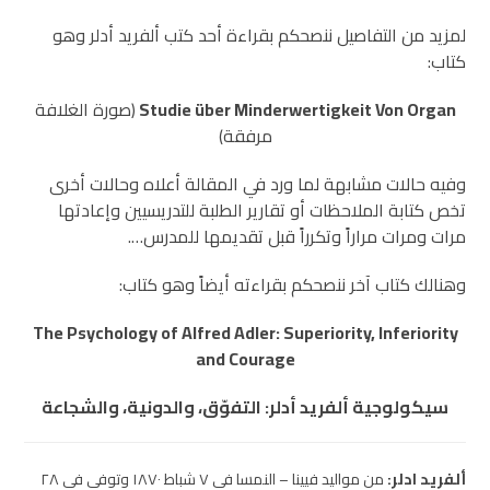
لمزيد من التفاصيل ننصحكم بقراءة أحد كتب ألفريد أدلر وهو
كتاب:
Studie über Minderwertigkeit Von Organ
(صورة الغلافة
مرفقة)
وفيه حالات مشابهة لما ورد في المقالة أعلاه وحالات أخرى
تخص كتابة الملاحظات أو تقارير الطلبة للتدريسيين وإعادتها
مرات ومرات مراراً وتكرراً قبل تقديمها للمدرس….
وهنالك كتاب آخر ننصحكم بقراءته أيضاً وهو كتاب:
The Psychology of Alfred Adler: Superiority, Inferiority
and Courage
سيكولوجية ألفريد أدلر: التفوّق، والدونية، والشجاعة
ألفريد ادلر:
من مواليد فيينا – النمسا في ٧ شباط ١٨٧٠ وتوفي في ٢٨