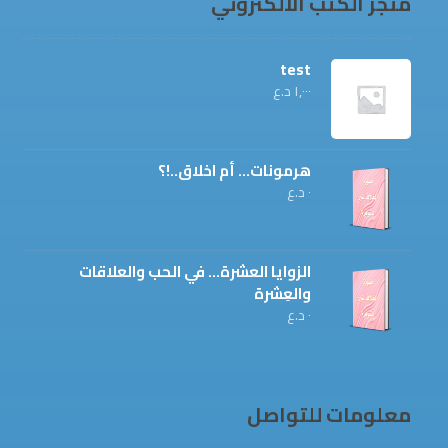
متجر الكتب الالكتروني
test
١,٠٠٠
د.ع
هرمونات... أم اخلاق..!؟
٠
د.ع
الزوايا العشرة... في الحب والعلاقات
والعِشرة
٠
د.ع
معلومات للتواصل