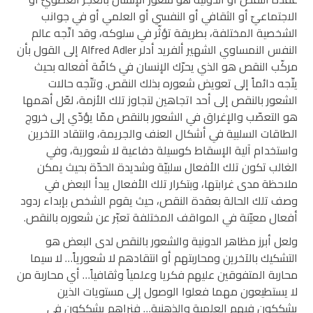
الاجتماعيّ أو الثقافي أو النفسي أو العلمي أو في جوانب
الشخصية المختلفة، بطريقة تؤثّر في سلوكه، وقد اتّجه عالم
النفس النمساوي الشهير ألفريد أدلر Alfred Adler إلى القول بأن
مركّب النقص هو الذي يحرّك الإنسان في كافّة أفعاله بحيث
يتّجه دائماً إلى تعويض شعوره بذلك النقص. وتتّجه حالات
الشعور بالنقص إلى أحد اتجاهين لتجاوز تلك الأزمة، لعّل أهمها
هو التعصّب والإغراق في الشعور بالنقص ممّا يؤدّي إلى خروج
الطاقات السلبية في أشكال العنف والجريمة، وانتقاد الآخرين
واستخدام آلية الإسقاط كوسيلة دفاعية لا شعورية، وفي
الغالب تكون تلك الأفعال سلبيّة وشديدة الحدّة بحيث يمكن
ملاحظة مدى غرابتها، وبتكرار تلك الأفعال يبدأ البعض في
وصف تلك الحالة بعقدة النقص، حيث يقوم الشخص بإبداء ردود
أفعال معيّنة في المواقف المختلفة تعبّر عن شعوره بالنقص.
ولعل أبرز مظاهر الدونية والشعور بالنقص لدى البعض هو
التشكيك بالآخرين ومحاربتهم أو انتقادهم لا شعورياً… لا سيما
محاربة المتفوقين عليهم فكريا وعلمياً وثقافياً… أي محاربة من
لا يستطيعون مهما فعلوا الوصول إلى مستويات الذين
يشككون فيهم العلمية والذهنية… فنراهم يشككون في