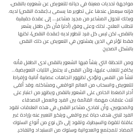
مواجهة تحديات معينة في حياته للتعويض عن شعوره بالنقص،
فإنه سيعمل عندها على تطوير ما يسمى بـ:(عقدة النقص) لديه.
وبذلك تتحول المشاعر من مجرد مشاعر…. إلى عقدة حقيقية
تتطلب العلاج.. لذلك وعلى وفق (أدلر) فأن كل طفل يشعر
بالنقص، لكن ليس كل فرد تتطور لديه (عقدة النقص)، لكنها
فقط تؤثر في الذين يفشلون في التعويض عن ذلك النقص
بالشكل الصحيح.
ومن اللحظة التي ينشأ فيها الشعور بالنقص لدى الطفل فأنه
يكافح للتغلب عليها، ولأن النقص لا يحتمل الآليات التعويضية…
تنشأ من النفس وتؤدي لظهور اتجاهات عصابية أنانية وإفراط
للتعويض وانسحاب من العالم الواقعي ومشاكله. وقد ألقى
أدلر الضغط الخاص على الشعور بالنقص ويظهر من اعتبار على
ثلاث علاقات مهمة: القائمة بين الفرد والعمل الاصدقاء
والمحبوبين، وأن تفادي مشاعر النقص في هذه العلاقات تقود
الفرد لتبني هدف حياة غير واقعي ويتكرر التعبير عنه بإرادة غير
عاقلة للقوة والسيطرة، وتقود إلى كل نوع من أنواع السلوك
المضاد للمجتمع والعدوانية وسلوك من الاستبداد والتفاخر.