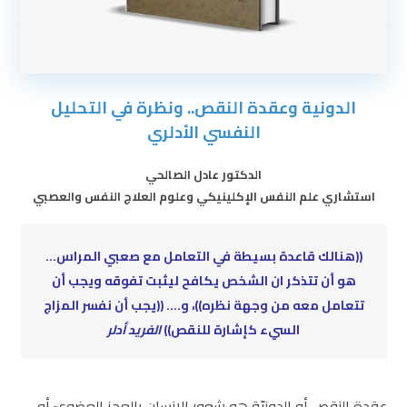
الدونية وعقدة النقص.. ونظرة في التحليل
النفسي الأدلري
الدكتور عادل الصالحي
استشاري علم النفس الإكلينيكي وعلوم العلاج النفس والعصبي
((هنالك قاعدة بسيطة في التعامل مع صعبي المراس…
هو أن تتذكر ان الشخص يكافح ليثبت تفوقه ويجب أن
تتعامل معه من وجهة نظره))، و…. ((يجب أن نفسر المزاج
السيء كإشارة للنقص))
الفريد أدلر
عقدة النقص أو الدونيّة هو شعور الإنسان بالعجز العضويّ أو