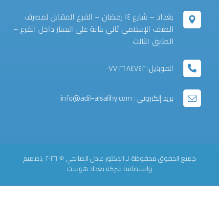
بغداد – شارع ١٤ رمضان – الفرع المقابل لمصرف
الطيف الإسلامي ثاني بناية على اليسار داخل الفرع –
الطابق الثالث
الموبايل: ٠٧٧٠٢٦٨٤٧٤٢
بريد إلكتروني : info@adil-alsalihy.com
جميع الحقوق محفوظة لـ الدكتور عادل الصالحي © ٢٠٢٦ ,تصميم
واستضافة شركة
بغداد هوست