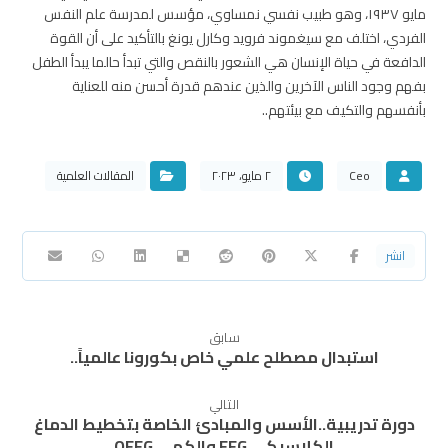
مايو ١٩٣٧، وهو طبيب نفسي نمساوي، مؤسس لمدرسة علم النفس
الفردي، اختلف مع سيغموند فرويد وكارل يونغ بالتأكيد على أن القوة
الدافعة في حياة الإنسان هي الشعور بالنقص والتي تبدأ حالما يبدأ الطفل
بفهم وجود الناس الآخرين والذين عندهم قدرة أحسن منه للعناية
بأنفسهم والتكيف مع بيئتهم..
Ceo
٢ مايو، ٢٠٢٣
المقالات العلمية
سابق
استبدال مصطلح علمي خاص بكورونا عالمياً..
التالي
دورة تدريبية..الأسس والمبادئ الخاصة بتخطيط الدماغ
الكلاسيكي EEG والكمي QEEG