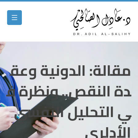
مقالة: الدونية وعق
دة النقص.. ونظرة ف
ي التحليل النفسي
الأدلري