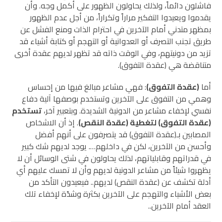
فاشلون دائماً، ولذلك يحاولون الظهور على أكمل وجه. وأن
يقدموا ويعيدوا التفكير مراراً وتكراراً، من أجل عدم الظهور
بمظهر متدني أمام الآخرين في احترام الذات ومنع الفشل عن
طريق تجنب التصرف أو العدوانية أو التهجم أو كتابة أشياء قد
تزيد من دونيتهم، وفي الوقت ذاته قد تظهر لديهم عقدة أخرى
متناقضة هي (عقدة التفوق).
أما
(عقدة التفوق)
: فهي مشاعر مبالغ فيها من إحساس
وهمي من التفوق على الآخرين وتستخدم بوصفها آلية دفاع
نفسي لإخفاء مشاعر من الدونية الشديدة. وبتعبير آخر،
تستخدم
(عقدة التفوق) لتغطية (عقدة النقص)
. إذ أن الاشخاص
المصابين بـ(عقدة التفوق) قد يتصرفون على أنهم أفضل
وأحسن من الآخرين، لكن في داخلهم…. يوجد لديهم شك كبير
في قدراتهم وقابلياتهم، لذلك يحاولون في شتى الوسائل أن لا
يظهروا شيئاً من مشاعر الدونية لديهم وأن لا تمسك عليهم أي
أدلة تكشف عن (عقدة النقص) لديهم.. فيعيدون التأكد من
بعض الأشياء والتهجم على الآخرين بكثرة وشدًة لإخفاء تلك
العقد أمام الآخرين..