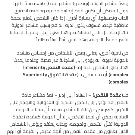
وتعدّ مشاعر الدونية (بوصفها مشاعر فقط) طبيعية بحدّ ذاتها.
ومن الممكن أن تكون قوة إيجابية محفزة ودافعة لتحقيق
الذات وتحسينها. أي بعبارة أخرى، إذا كان الشخص يتمتع بصحة
عاطفية جيدة، فسوف يكون لديه الدافع بسبب مشاعر الدونية
تلك لإيجاد حل ناجح لمشاكله. وهذا يعني، على وفق أدلر، فأننا
نشعر جميعاً بالدونية، وهذا ليس شيئاً سيئاً مطلقاً.
من ناحية أخرى، يعاني بعض الأشخاص من إحساس متشدد
بالدونية لدرجة أنه يؤدي إلى استجابة غير صحية. وعندما يحدث
هذا، يطور الشخص لديه إما
(عقدة النقص Inferiority
complex)
أو ما يسمى بـ:
(عقدة التفوق Superiority
.
complex)
فــ
(عقدة النقص)
– استناداً إلى إدلر – تعدّ مشاعر حادة
بالنقص قد تؤدي إلى الخجل الشديد أو العدوانية والتهجم على
الآخرين كتعويض عن تلك المشاعر. فبينما أن مشاعر الدونية
العادية يمكن أن تحفز الشخص، إلا أن الدونية كعقدة (عقدة
الدونية) تشلّ الشخص وتحجمه، وبذلك يعتقد ويؤمن الأشخاص
الذين يعانون من عقدة النقص من أنهم عديمي القيمة أو أنهم